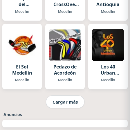
del
CrossOver
Antioquia
Reggaeton
FM
Medellin
Medellin
Medellin
El Sol
Pedazo de
Los 40
Medellín
Acordeón
Urban
Medellín
Medellin
Medellin
Medellin
Cargar más
Anuncios