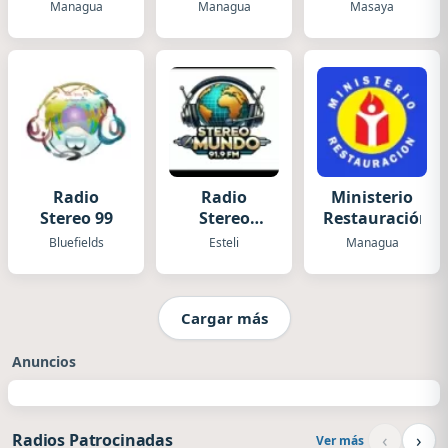
Luz
Managua
Managua
Masaya
Radio
Radio
Ministerio
Stereo 99
Stereo
Restauración
Mundo
Bluefields
Esteli
Managua
Cargar más
Anuncios
‹
›
Radios Patrocinadas
Ver más