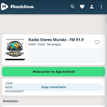
Radio Stereo Mundo - FM 91.9
Agrega
Esteli
·
Esteli
·
Nicaragua
Escuchar en App Android
¿Qué
estás
Dejar comentario
escuchando?
Anuncios