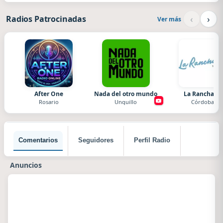
‹
›
Radios Patrocinadas
Ver más
After One
Nada del otro mundo
La Ranchada
Rosario
Unquillo
Córdoba
Comentarios
Seguidores
Perfil Radio
Anuncios