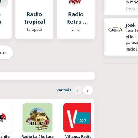
lo má
Locaza 
o
Radio
Radio
a
Tropical
Retro -
José
Baladas
Tarapoto
Lima
Hace 1
en Inglés
Al loc
parece
Radio 
más
‹
›
Ver más
 chile
Radio La Chukara
Villanos Radio
Nada del otro mund