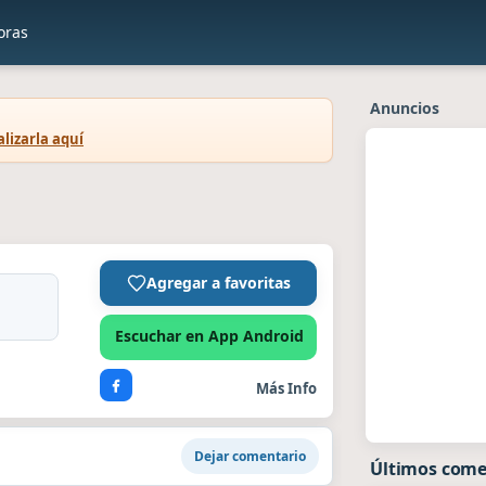
oras
Anuncios
lizarla aquí
Agregar a favoritas
Escuchar en App Android
Más Info
Dejar comentario
Últimos come