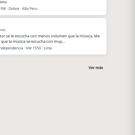
ximo
FM · Online · Alto Peru
 mes
utor se le escucha con menos volumen que la música. Me
 que la música se escucha con muy…
Independencia · AM 1550 · Lima
Ver más
o
Superior
After One