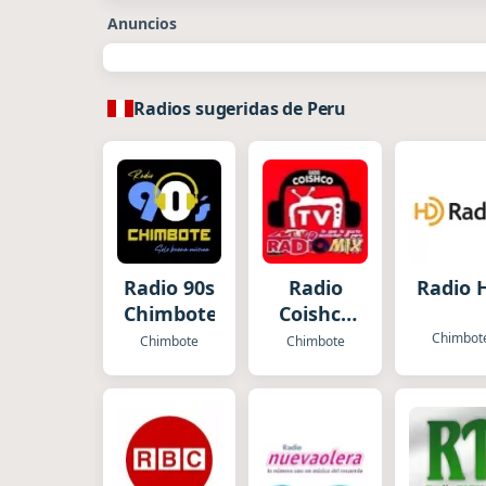
Anuncios
Radios sugeridas de Peru
Radio 90s
Radio
Radio 
Chimbote
Coishco
TV Mi
Chimbot
Chimbote
Chimbote
Radio
Mix