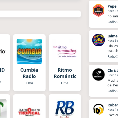
Pepe
Hace 1
no sal
Radio S
Jaime
Hace 3
Ola, es
escuch
Radio I
HD
Cumbia
Ritmo
Chris
Hace 1
Radio
Romántica
Muchas
e
Lima
Lima
del Pe
Radio S
Rober
Hace 1
Excele