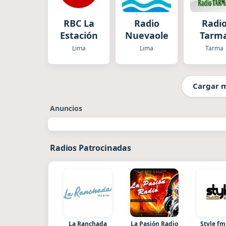
RBC La
Radio
Radi
Estación
Nuevaolera
Tarm
Lima
Lima
Tarma
Cargar 
Anuncios
Radios Patrocinadas
La Ranchada
La Pasión Radio
Style fm