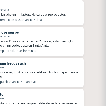
 semana
e la radio en mi laptop. No carga el reproductor.
tereo Rock Music · Online · Lima
 jose quispe
 semanas
te mix DJ se escucha casi las 24 horas, está bueno ,lo
o en mi bodega acá en Santa Anit…
mperio Solar · Online · Cusco
tiam freddyevich
 mes
 gracias, Sputnick ahora celebra julio, la independencia
rú
putnick · Online · Huancayo
to
 mes
nte programación...ni que hablar de las buenas músicas...