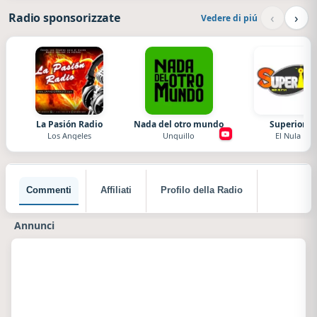
‹
›
Radio sponsorizzate
Vedere di piú
La Pasión Radio
Nada del otro mundo
Superior
Los Angeles
Unquillo
El Nula
Commenti
Affiliati
Profilo della Radio
Annunci