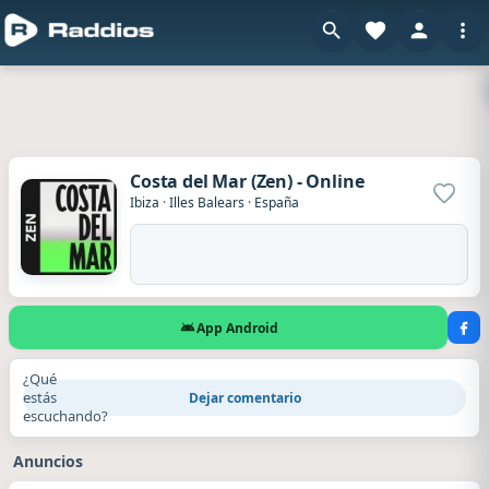
Costa del Mar (Zen) - Online
Agrega
Ibiza
·
Illes Balears
·
España
App Android
¿Qué
estás
Dejar comentario
escuchando?
Anuncios