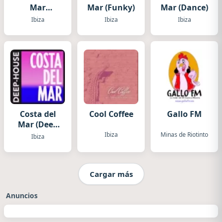
Mar
Mar (Funky)
Mar (Dance)
(Chillout)
Ibiza
Ibiza
Ibiza
Costa del
Cool Coffee
Gallo FM
Mar (Deep
House)
Ibiza
Minas de Riotinto
Ibiza
Cargar más
Anuncios