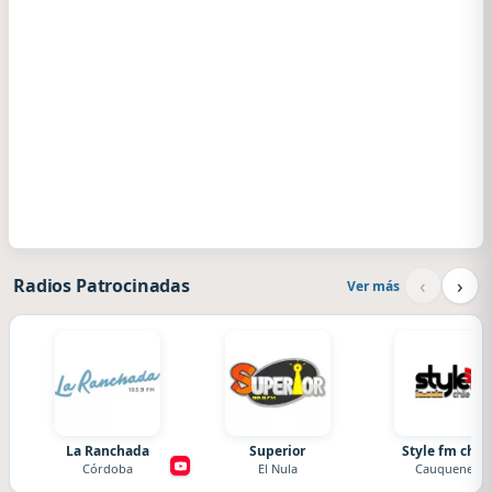
‹
›
Radios Patrocinadas
Ver más
La Ranchada
Superior
Style fm chile
Córdoba
El Nula
Cauquenes