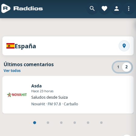
en Raddios
Radios de España
España
Busca
Últimos comentarios
2
1
Ver todos
Asda
Hace 23 horas
Saludos desde Suiza
NovaHit · FM 97.8 · Carballo