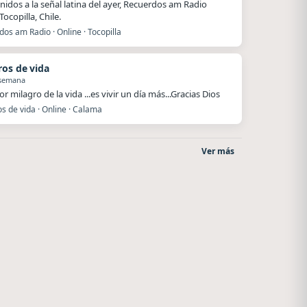
nidos a la señal latina del ayer, Recuerdos am Radio
ocopilla, Chile.
os am Radio · Online · Tocopilla
ros de vida
 semana
r milagro de la vida ...es vivir un día más...Gracias Dios
s de vida · Online · Calama
Ver más
La Ranchada
Nada del otro mundo
Córdoba
Unquillo