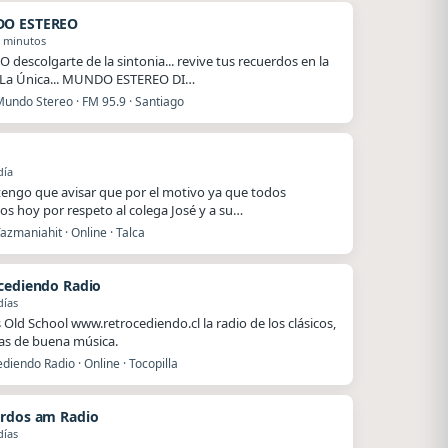
O ESTEREO
8 minutos
O descolgarte de la sintonia... revive tus recuerdos en la
 La Única... MUNDO ESTEREO DI…
Mundo Stereo · FM 95.9 · Santiago
o
día
.tengo que avisar que por el motivo ya que todos
s hoy por respeto al colega José y a su…
azmaniahit · Online · Talca
cediendo Radio
días
Old School www.retrocediendo.cl la radio de los clásicos,
as de buena música.
diendo Radio · Online · Tocopilla
rdos am Radio
días