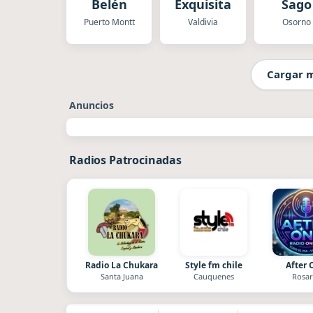
Belén
Exquisita
Sago
Puerto Montt
Valdivia
Osorno
Cargar 
Anuncios
Radios Patrocinadas
Radio La Chukara
Style fm chile
After 
Santa Juana
Cauquenes
Rosar