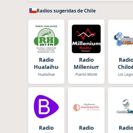
Radios sugeridas de Chile
Radio
Radio
Radi
Hualaihué
Millenium
Chilo
Hualaihue
Puerto Montt
Los Lago
Radio
Radio
Radi