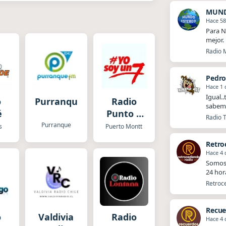
MUND
Hace 5
Para N
mejor.
Radio 
Pedr
Hace 1 
Igual.
o
Purranque
Radio
sabemo
é
Punto 7
Radio T
Puerto
Purranque
s
Puerto Montt
Mont
Retro
Hace 4 
Somos 
24 hor
Retroce
Recue
o
Valdivia
Radio
Hace 4 