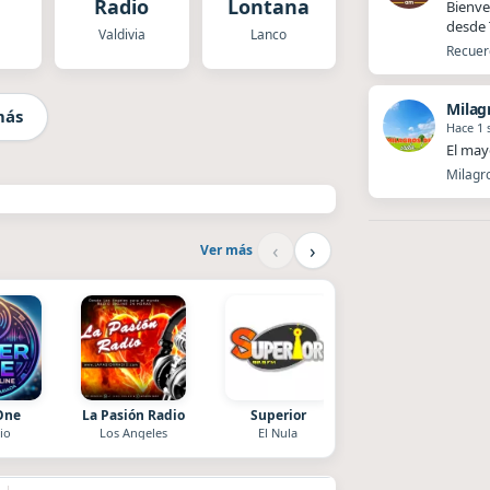
Radio
Lontana
Bienve
desde T
Valdivia
Lanco
Recuerd
Milag
más
Hace 1
El mayo
Milagro
‹
›
Ver más
One
La Pasión Radio
Superior
Villanos Radio
io
Los Angeles
El Nula
Villa Carlos Paz