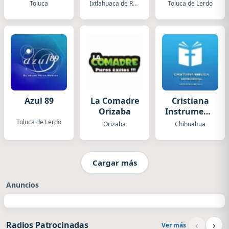
Toluca
Ixtlahuaca de Rayon
Toluca de Lerdo
Azul 89
La Comadre
Cristiana
Orizaba
Instrumental
Biblica
Toluca de Lerdo
Orizaba
Chihuahua
Cargar más
Anuncios
‹
›
Radios Patrocinadas
Ver más