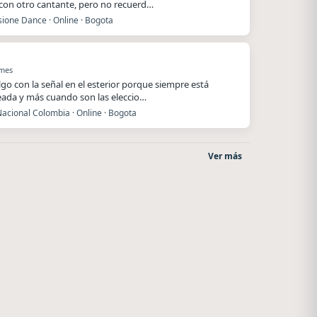
 con otro cantante, pero no recuerd…
ione Dance · Online · Bogota
 mes
lgo con la señal en el esterior porque siempre está
ada y más cuando son las eleccio…
acional Colombia · Online · Bogota
Ver más
La Pasión Radio
Radio La Chukara
Los Angeles
Santa Juana