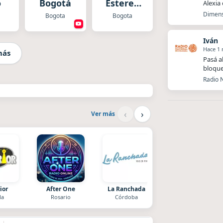
o
Bogotá
Estereo
Alexia
Bogotá
Dimens
Bogota
Bogota
Iván
Hace 1
más
Pasá a
bloque
Radio N
‹
›
Ver más
ior
After One
La Ranchada
Villanos Radio
la
Rosario
Córdoba
Villa Carlos Paz