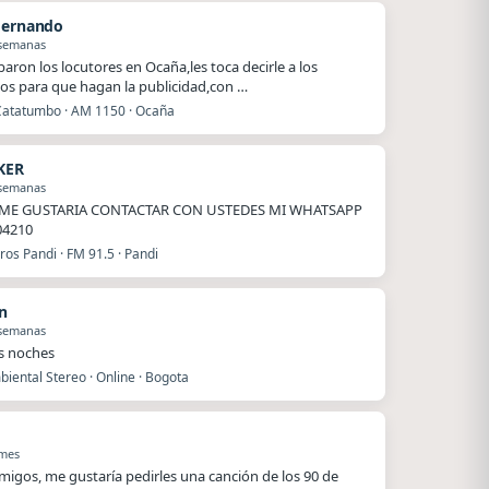
Hernando
 semanas
baron los locutores en Ocaña,les toca decirle a los
os para que hagan la publicidad,con …
Catatumbo · AM 1150 · Ocaña
KER
 semanas
ME GUSTARIA CONTACTAR CON USTEDES MI WHATSAPP
04210
os Pandi · FM 91.5 · Pandi
n
 semanas
s noches
iental Stereo · Online · Bogota
 mes
migos, me gustaría pedirles una canción de los 90 de