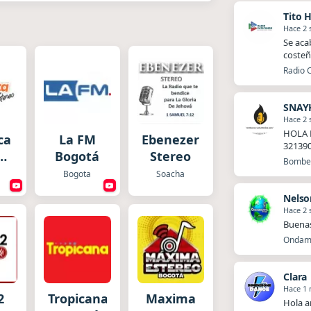
Tito 
Hace 2
Se aca
costeñ
Radio 
SNAY
Hace 2
HOLA 
ca
La FM
Ebenezer
32139
o
Bogotá
Stereo
Bomber
á
Bogota
Soacha
Nelso
Hace 2
Buena
Ondamb
Clara
Hace 1
2
Tropicana
Maxima
Hola a