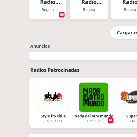
Radio
Radio
Radi
Colombia
Bogotá
Bogota
Bogota
Bogota
Cargar 
Anuncios
Radios Patrocinadas
Style fm chile
Nada del otro mundo
Super
Cauquenes
Unquillo
El Nu