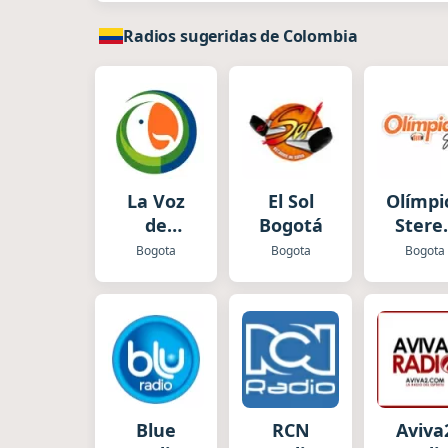
Radios sugeridas de Colombia
La Voz
El Sol
Olímpi
de
Bogotá
Stere
Bogotá
Bogot
Bogota
Bogota
Bogota
Todelar
Blue
RCN
Aviva