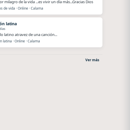
r milagro de la vida ...es vivir un día más...Gracias Dios
s de vida · Online · Calama
ón latina
días
lo latino atravez de una canción...
 latina · Online · Calama
Ver más
o
Superior
La Ranchada
El Nula
Córdoba