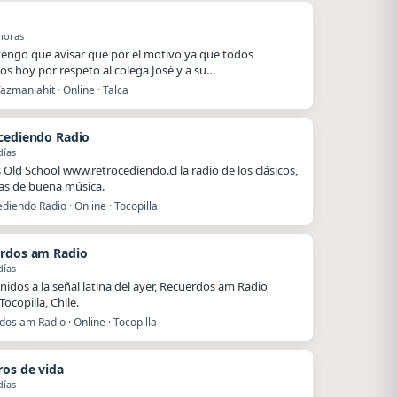
o
horas
.tengo que avisar que por el motivo ya que todos
s hoy por respeto al colega José y a su…
azmaniahit · Online · Talca
cediendo Radio
días
Old School www.retrocediendo.cl la radio de los clásicos,
as de buena música.
diendo Radio · Online · Tocopilla
rdos am Radio
días
nidos a la señal latina del ayer, Recuerdos am Radio
ocopilla, Chile.
os am Radio · Online · Tocopilla
ros de vida
días