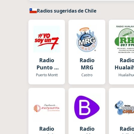
Radios sugeridas de Chile
Radio
Radio
Radi
Punto 7
MRG
Hualai
Puerto
Puerto Montt
Castro
Hualaihu
Mont
Radio
Radio
Radi