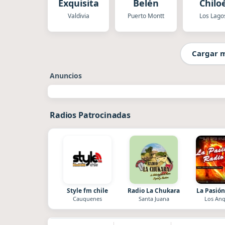
Exquisita
Belén
Chilo
Valdivia
Puerto Montt
Los Lago
Cargar 
Anuncios
Radios Patrocinadas
Style fm chile
Radio La Chukara
La Pasión
Cauquenes
Santa Juana
Los Ang