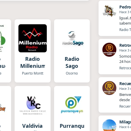
Pedr
Hace 3 
Igual.
sabemo
Radio T
Retro
Hace 3 
Somos 
o
Radio
Radio
24 hor
hué
Millenium
Sago
Retroce
e
Puerto Montt
Osorno
Recue
Hace 3 
Bienve
desde T
Recuerd
Milag
o
Valdivia
Purranque
Hace 6 