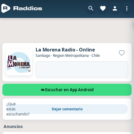
La Morena Radio - Online
Agrega
Santiago
·
Region Metropolitana
·
Chile
Escuchar en App Android
¿Qué
estás
Dejar comentario
escuchando?
Anuncios