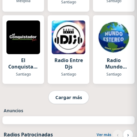
Melipilla
Santiago
Santiago
El
Radio Entre
Radio
Conquistador
Djs
Mundo
Santiago
Stereo
Santiago
Santiago
Santiago
Cargar más
Anuncios
‹
›
Radios Patrocinadas
Ver más