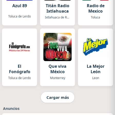
Azul 89
Titán Radio
Radio de
Ixtlahuaca
Mexico
Toluca de Lerdo
Ixtlahuaca de Rayon
Toluca
El
Que viva
La Mejor
Fonógrafo
México
León
Toluca de Lerdo
Monterrey
Leon
Cargar más
Anuncios