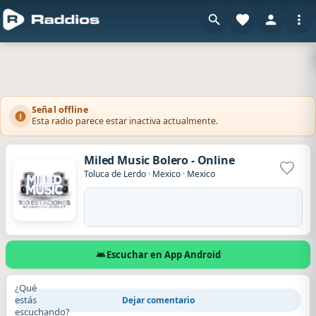
Señal offline
Esta radio parece estar inactiva actualmente.
Miled Music Bolero - Online
Agrega
Toluca de Lerdo
·
Mexico
·
Mexico
Escuchar en App Android
¿Qué
estás
Dejar comentario
escuchando?