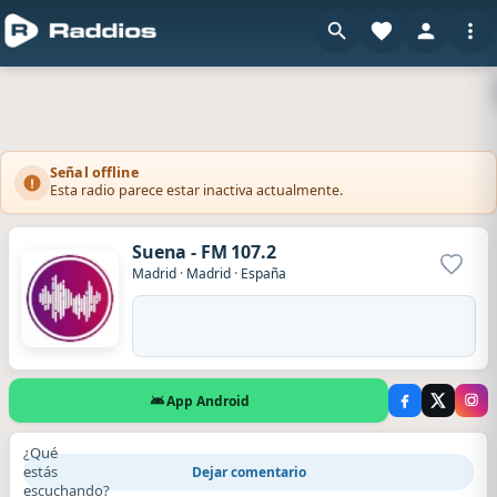
Señal offline
Esta radio parece estar inactiva actualmente.
Suena - FM 107.2
Agrega
Madrid
·
Madrid
·
España
App Android
¿Qué
estás
Dejar comentario
escuchando?