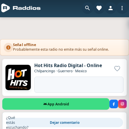
Señal offline
Probablemente esta radio no emite más su señal online.
Hot Hits Radio Digital - Online
Agrega
Chilpancingo
·
Guerrero
·
Mexico
App Android
¿Qué
estás
Dejar comentario
escuchando?