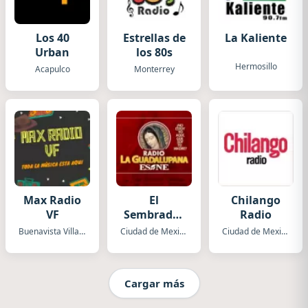
Los 40
Estrellas de
La Kaliente
Urban
los 80s
Hermosillo
Acapulco
Monterrey
Max Radio
El
Chilango
VF
Sembrador
Radio
ESNE Radio
Buenavista Villaflores
Ciudad de Mexico
Ciudad de Mexico
La
Guadalupana
XENK
Cargar más