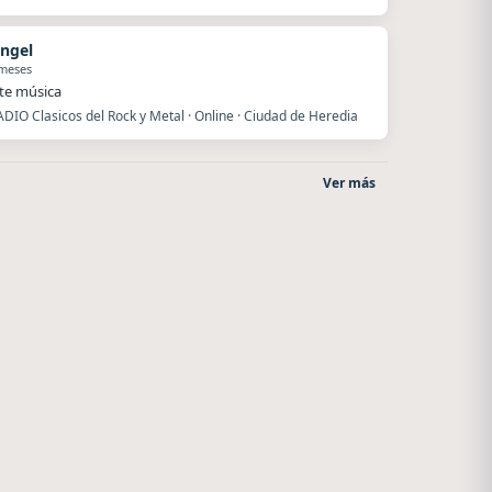
angel
 meses
te música
DIO Clasicos del Rock y Metal · Online · Ciudad de Heredia
Ver más
o
Style fm chile
Radio La Chukara
Cauquenes
Santa Juana