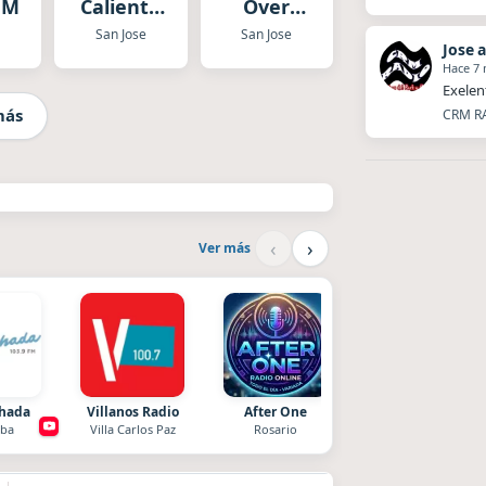
FM
Caliente
Over
San José
Radio TV
San Jose
San Jose
Jose 
Hace 7
Exelen
más
CRM RA
‹
›
Ver más
chada
Villanos Radio
After One
Nada del otro mund
ba
Villa Carlos Paz
Rosario
Unquillo