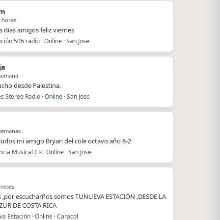
am
 horas
 días amigos feliz viernes
ión 506 radio · Online · San Jose
ja
 semana
ucho desde Palestina.
s Stereo Radio · Online · San Jose
 semanas
ludos mi amigo Bryan del cole octavo año 8-2
cia Musical CR · Online · San Jose
 meses
s ,por escucharños somos TUNUEVA ESTACIÓN ,DESDE LA
ZUR DE COSTA RICA
a Estación · Online · Caracol