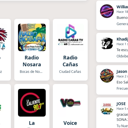
Willi
Hace 18
Buenos
Generac
Khadi
Hace 1
Te esc
Oldvibe
o
Radio
Radio
Nosara
Cañas
Jason
uz
Bocas de Nosara
Ciudad Cañas
Hace 2
Eso Sa
Frecuen
JOSE
Hace 5
gracia
SONA 
s
La
Voice
Tu Nuev