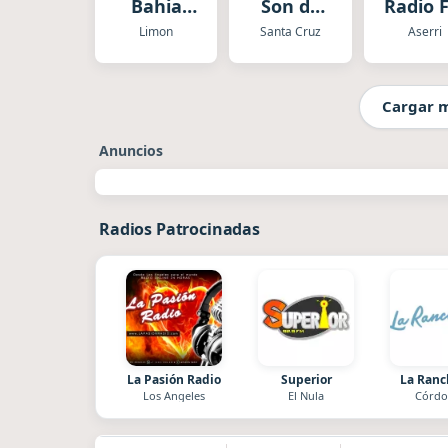
Bahia
Son de
Radio 
Limon
Costa
Limon
Santa Cruz
Aserri
Rica
Cargar 
Anuncios
Radios Patrocinadas
La Pasión Radio
Superior
La Ran
Los Angeles
El Nula
Córdo