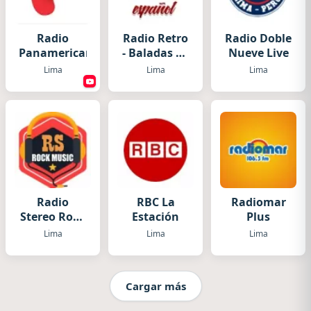
Radio
Radio Retro
Radio Doble
Panamericana
- Baladas en
Nueve Live
Español
Lima
Lima
Lima
Radio
RBC La
Radiomar
Stereo Rock
Estación
Plus
Music
Lima
Lima
Lima
Cargar más