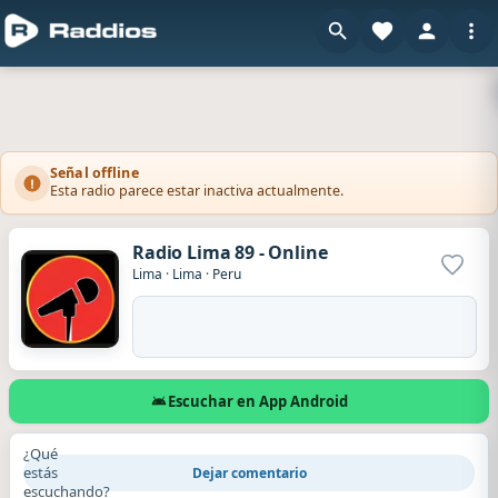
Señal offline
Esta radio parece estar inactiva actualmente.
Radio Lima 89 - Online
Agrega
Lima
·
Lima
·
Peru
Escuchar en App Android
¿Qué
estás
Dejar comentario
escuchando?