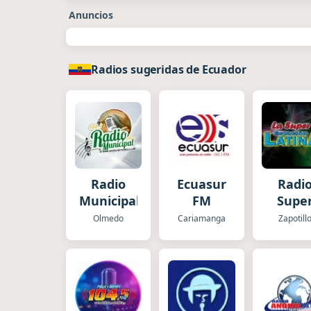
Anuncios
Radios sugeridas de Ecuador
Radio
Ecuasur
Radi
Municipal
FM
Supe
Estaci
Olmedo
Cariamanga
Zapotill
Latin