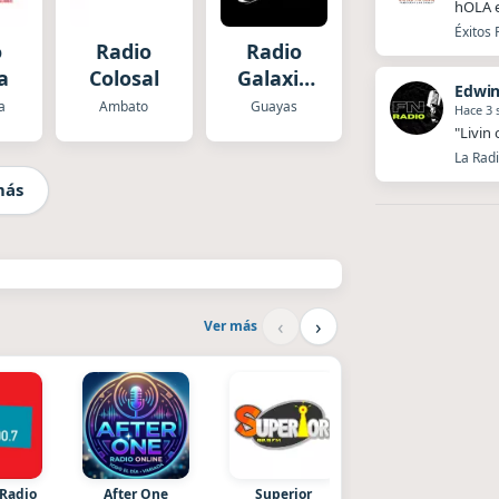
hOLA 
Éxitos 
o
Radio
Radio
a
Colosal
Galaxia
Edwin
ST
a
Ambato
Guayas
Hace 3
"Livin
La Radi
más
‹
›
Ver más
 Radio
After One
Superior
Nada del otro mund