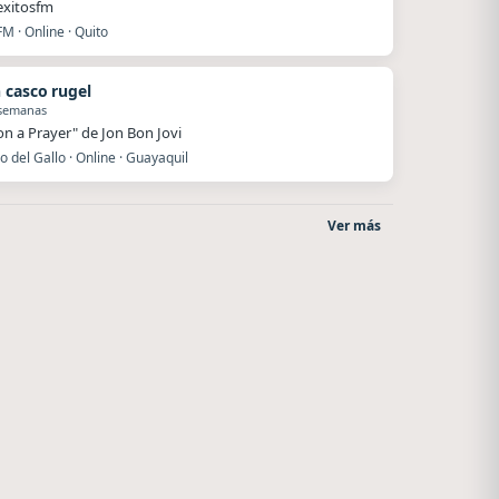
exitosfm
FM · Online · Quito
 casco rugel
 semanas
 on a Prayer" de Jon Bon Jovi
o del Gallo · Online · Guayaquil
Ver más
o
Radio La Chukara
La Ranchada