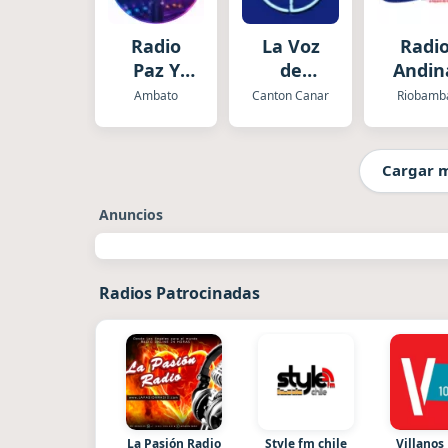
Radio
La Voz
Radi
Paz Y
de
Andin
Bien
Ingapirca
Ambato
Canton Canar
Riobamb
Cargar 
Anuncios
Radios Patrocinadas
La Pasión Radio
Style fm chile
Villanos