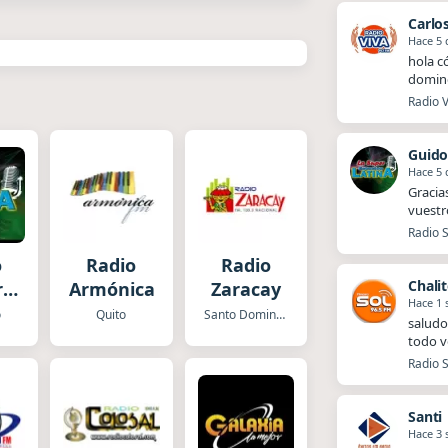
Carlo
Hace 5 
hola c
doming
Radio 
Guido
Hace 5 
Gracia
vuestr
Radio S
o
Radio
Radio
Chali
r
Armónica
Zaracay
Hace 1
ón
o
Quito
Santo Domingo
saludo
a
todo v
Radio S
Santi
Hace 3