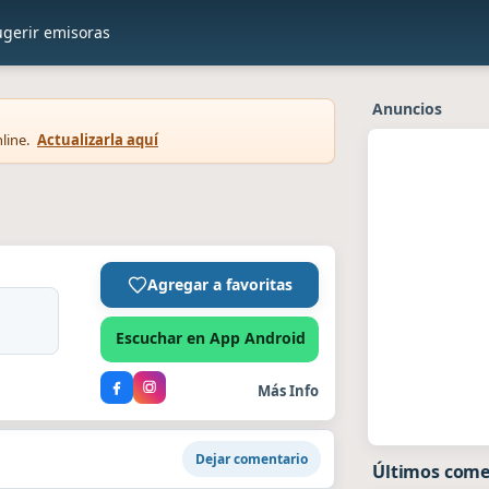
ugerir emisoras
Anuncios
line.
Actualizarla aquí
Agregar a favoritas
Escuchar en App Android
Más Info
Dejar comentario
Últimos come