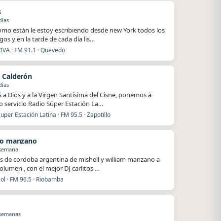
s
días
ómo están le estoy escribiendo desde new York todos los
os y en la tarde de cada día lis…
VIVA · FM 91.1 · Quevedo
 Calderón
días
s a Dios y a la Virgen Santísima del Cisne, ponemos a
o servicio Radio Súper Estación La…
uper Estación Latina · FM 95.5 · Zapotillo
to manzano
 semana
s de cordoba argentina de mishell y william manzano a
olumen , con el mejor DJ carlitos …
ol · FM 96.5 · Riobamba
 semanas