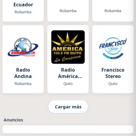
Ecuador
Riobamba
Riobamba
Riobamba
Radio
Radio
Francisco
Andina
América
Stereo
Quito
Riobamba
Quito
Quito
Cargar más
Anuncios