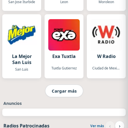
Iturbide
XHBV
San Jose Iturbide
Leon
Moroleon
La Mejor
Exa Tuxtla
W Radio
San Luis
Tuxtla Gutierrez
Ciudad de Mexico
San Luis
Cargar más
Anuncios
‹
›
Radios Patrocinadas
Ver más