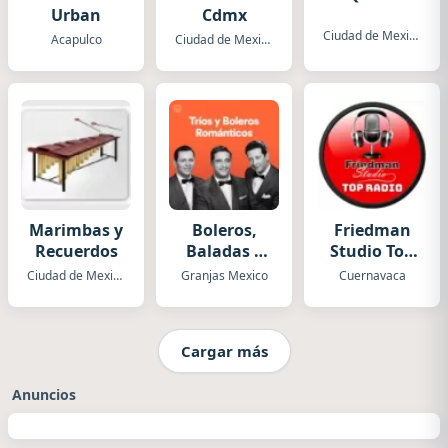
Urban
Cdmx
Ciudad de Mexico
Acapulco
Ciudad de Mexico
Marimbas y
Boleros,
Friedman
Recuerdos
Baladas y
Studio Top
Más
Radio
Ciudad de Mexico
Granjas Mexico
Cuernavaca
Cargar más
Anuncios