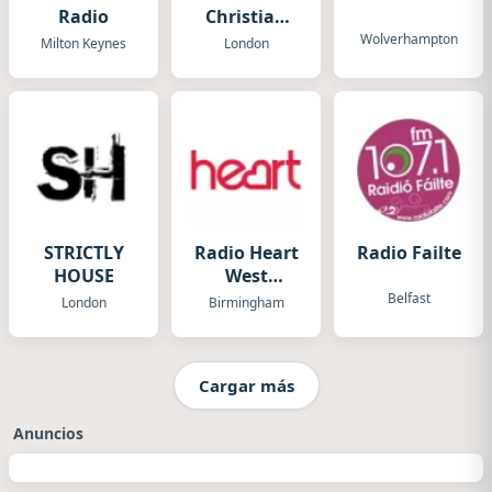
Radio
Christian
Radio
Wolverhampton
Milton Keynes
London
STRICTLY
Radio Heart
Radio Failte
HOUSE
West
Midlands
Belfast
London
Birmingham
Cargar más
Anuncios