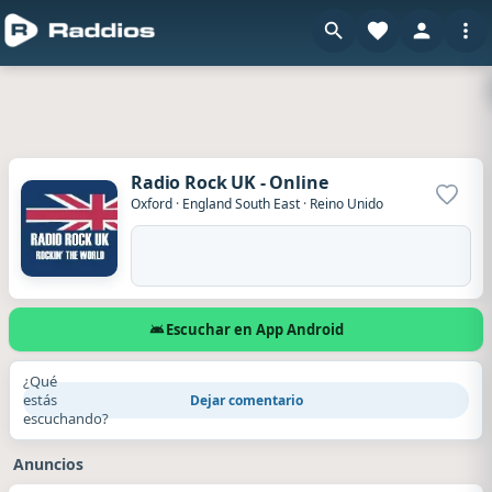
Radio Rock UK - Online
Agrega
Oxford
·
England South East
·
Reino Unido
Escuchar en App Android
¿Qué
estás
Dejar comentario
escuchando?
Anuncios