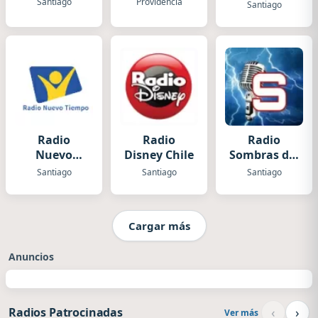
Santiago
Providencia
Santiago
Radio
Radio
Radio
Nuevo
Disney Chile
Sombras del
Tiempo
Ayer
Santiago
Santiago
Santiago
Chile
Cargar más
Anuncios
‹
›
Radios Patrocinadas
Ver más