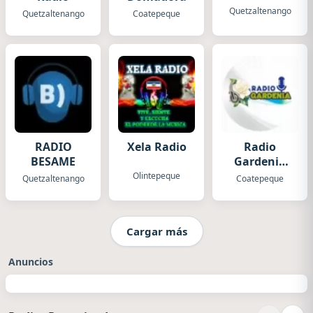
Quetzaltenango
Quetzaltenango
Coatepeque
RADIO
Xela Radio
Radio
BESAME
Gardenia
Digital
Olintepeque
Quetzaltenango
Coatepeque
Cargar más
Anuncios