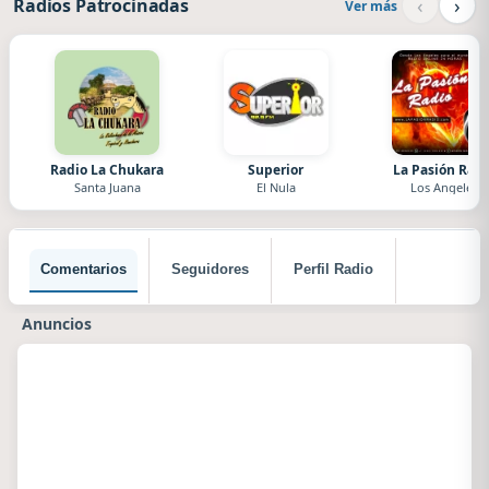
‹
›
Radios Patrocinadas
Ver más
Radio La Chukara
Superior
La Pasión Radi
Santa Juana
El Nula
Los Angeles
Comentarios
Seguidores
Perfil Radio
Anuncios