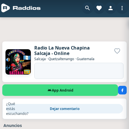
Radio La Nueva Chapina
Salcaja - Online
Agrega
Salcaja
·
Quetzaltenango
·
Guatemala
App Android
¿Qué
estás
Dejar comentario
escuchando?
Anuncios