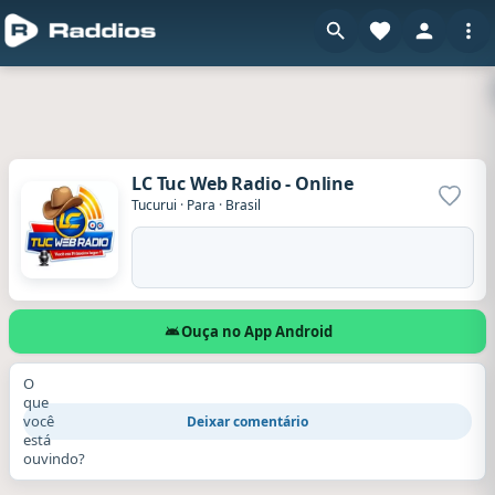
LC Tuc Web Radio - Online
Adicio
Tucurui
·
Para
·
Brasil
Ouça no App Android
O
que
você
Deixar comentário
está
ouvindo?