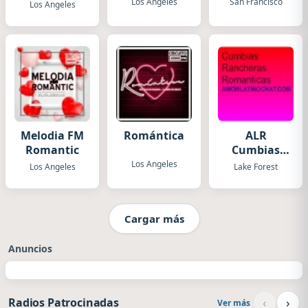
Los Angeles
San Francisco
Los Angeles
Melodia FM
Romántica
ALR
Romantic
Cumbias
Rancheras
Los Angeles
Los Angeles
Lake Forest
Romanticas
Cargar más
Anuncios
‹
›
Radios Patrocinadas
Ver más