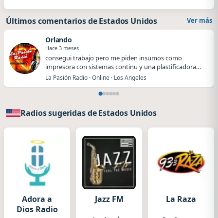
Últimos comentarios de Estados Unidos
Ver más
Orlando
Hace 3 meses
​​consegui trabajo pero me piden insumos como
impresora con sistemas continu y una plastificadora
me…
La Pasión Radio · Online · Los Angeles
Radios sugeridas de Estados Unidos
Adora a
Jazz FM
La Raza
Dios Radio