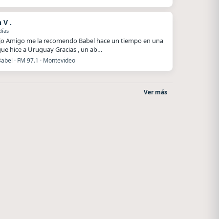
 V .
días
jo Amigo me la recomendo Babel hace un tiempo en una
 que hice a Uruguay Gracias , un ab…
abel · FM 97.1 · Montevideo
Ver más
Nada del otro mundo
Radio La Chukara
Unquillo
Santa Juana