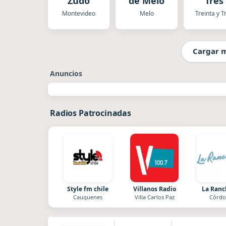
Zudo
de Melo
Tres
Montevideo
Melo
Treinta y T
Cargar 
Anuncios
Radios Patrocinadas
Style fm chile
Villanos Radio
La Ran
Cauquenes
Villa Carlos Paz
Córdo