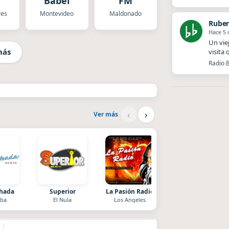
Babel
FM
res
Montevideo
Maldonado
Ruben
Hace 5 
Un vie
más
visita
Radio B
‹
›
Ver más
chada
Superior
La Pasión Radio
After One
ba
El Nula
Los Angeles
Rosario