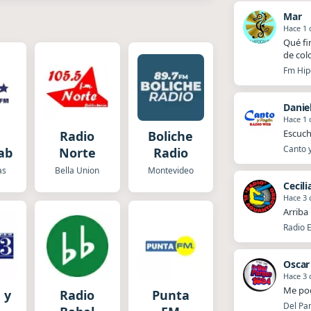
Mar
Hace 1 
Qué fi
de col
Fm Hip
Daniel
Hace 1 
Escuch
Radio
Boliche
Canto y
able
Norte
Radio
as
Bella Union
Montevideo
Cecili
Hace 3 
Arriba
Radio E
Oscar
Hace 3 
Me pod
 y
Radio
Punta
Del Par