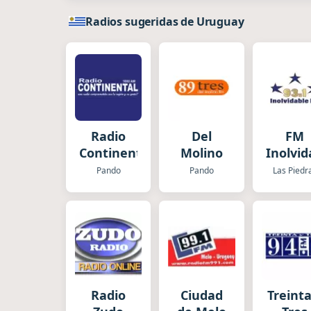
Radios sugeridas de Uruguay
Radio
Del
FM
Continental
Molino
Inolvid
Pando
Pando
Las Piedr
Radio
Ciudad
Treinta