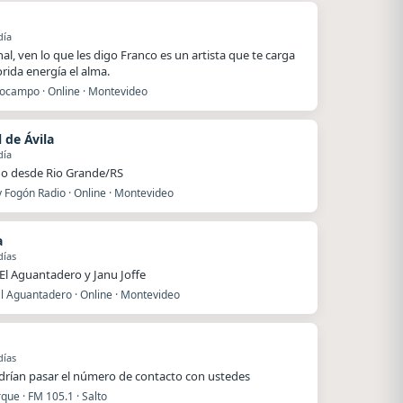
día
nal, ven lo que les digo Franco es un artista que te carga
orida energía el alma.
ocampo · Online · Montevideo
 de Ávila
día
o desde Rio Grande/RS
 Fogón Radio · Online · Montevideo
a
días
 El Aguantadero y Janu Joffe
l Aguantadero · Online · Montevideo
días
rían pasar el número de contacto con ustedes
que · FM 105.1 · Salto