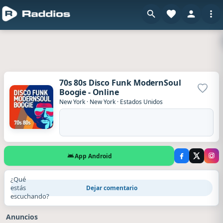
70s 80s Disco Funk ModernSoul
Boogie - Online
Agrega
New York
·
New York
·
Estados Unidos
App Android
¿Qué
estás
Dejar comentario
escuchando?
Anuncios