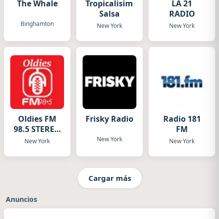
The Whale
Tropicalisima
LA 21
Salsa
RADIO
Binghamton
New York
New York
Oldies FM
Frisky Radio
Radio 181
98.5 STEREO
FM
Live
New York
New York
New York
Cargar más
Anuncios