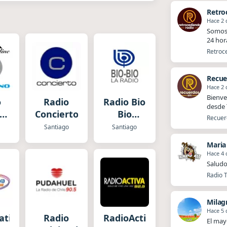
Retro
Hace 2 
Somos 
24 hor
Retroce
Recue
Hace 2 
Bienve
o
Radio
Radio Bio
desde T
io
Concierto
Bio
Recuerd
no
Santiago
a
Santiago
Santiago
Maria
Hace 4 
Saludo
Radio T
Milag
Hace 5 
ativa
Radio
RadioActiva
El mayo