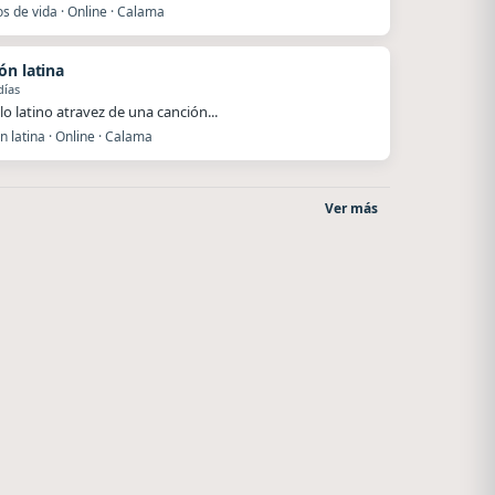
s de vida · Online · Calama
ón latina
días
lo latino atravez de una canción...
 latina · Online · Calama
Ver más
Nada del otro mundo
La Pasión Radio
Unquillo
Los Angeles