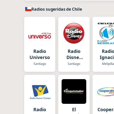
Radios sugeridas de Chile
Radio
Radio
Radi
Universo
Disney
Ignac
Chile
Serra
Santiago
Santiago
Melipill
Radio
El
Cooper