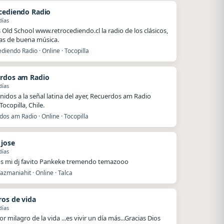
cediendo Radio
días
Old School www.retrocediendo.cl la radio de los clásicos,
as de buena música.
diendo Radio · Online · Tocopilla
rdos am Radio
días
nidos a la señal latina del ayer, Recuerdos am Radio
ocopilla, Chile.
os am Radio · Online · Tocopilla
 jose
días
s mi dj favito Pankeke tremendo temazooo
azmaniahit · Online · Talca
ros de vida
días
r milagro de la vida ...es vivir un día más...Gracias Dios