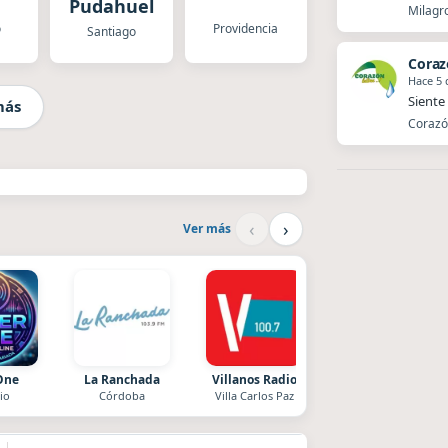
Pudahuel
Milagro
o
Providencia
Santiago
Coraz
Hace 5 
Siente 
más
Corazón
‹
›
Ver más
One
La Ranchada
Villanos Radio
Superior
io
Córdoba
Villa Carlos Paz
El Nula