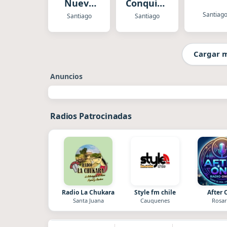
Nuevo
Conquistador
Tiempo
Santiago
Santiag
Santiago
Santiago
Chile
Cargar 
Anuncios
Radios Patrocinadas
Radio La Chukara
Style fm chile
After 
Santa Juana
Cauquenes
Rosar