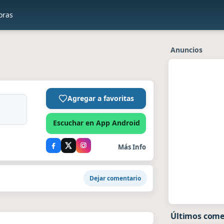
oras
Anuncios
Agregar a favoritas
Escuchar en App Android
Más Info
Dejar comentario
Últimos come