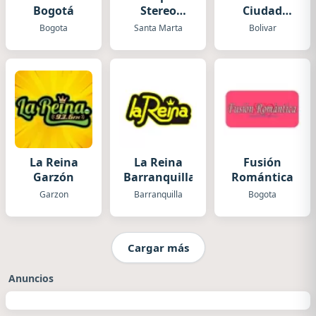
Bogotá
Stereo
Ciudad
Santa
Bolivar RCB
Bogota
Santa Marta
Bolivar
Marta
La Reina
La Reina
Fusión
Garzón
Barranquilla
Romántica
Garzon
Barranquilla
Bogota
Cargar más
Anuncios