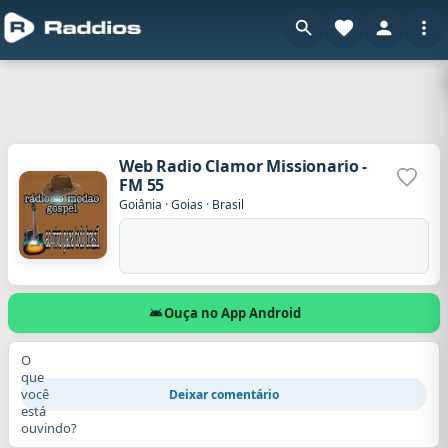
Web Radio Clamor Missionario -
FM 55
Adicio
Goiânia
·
Goias
·
Brasil
Ouça no App Android
O
que
você
Deixar comentário
está
ouvindo?