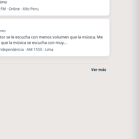
ximo
FM · Online · Alto Peru
 mes
utor se le escucha con menos volumen que la música. Me
 que la música se escucha con muy…
Independencia · AM 1550 · Lima
Ver más
Style fm chile
La Pasión Radio
Cauquenes
Los Angeles