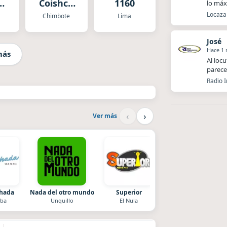
na
Coishco
1160
lo má
TV Mi
Locaza 
Chimbote
Lima
za
Radio
Mix
José
ión
Hace 1
más
Al loc
parece
Radio 
‹
›
Ver más
chada
Nada del otro mundo
Superior
Radio La Chukara
ba
Unquillo
El Nula
Santa Juana