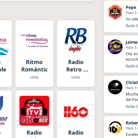
Pepe
Hace 2
no sal
Radio S
Jaime
Hace 3
Ola, es
escuch
o
Ritmo
Radio
Radio I
lera
Romántica
Retro -
Baladas
Lima
Lima
Chris
en Inglés
Hace 1
Muchas
del Pe
Radio S
Rober
Hace 1
o
Radio
Radio
Excele