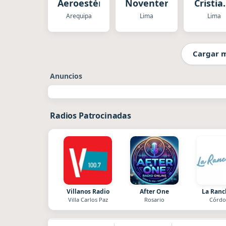
Aeroestéreo
Noventera
Cristia
-
Arequipa
Lima
Lima
Alaban
-
Adorac
Cargar 
Anuncios
Radios Patrocinadas
Villanos Radio
After One
La Ran
Villa Carlos Paz
Rosario
Córdo