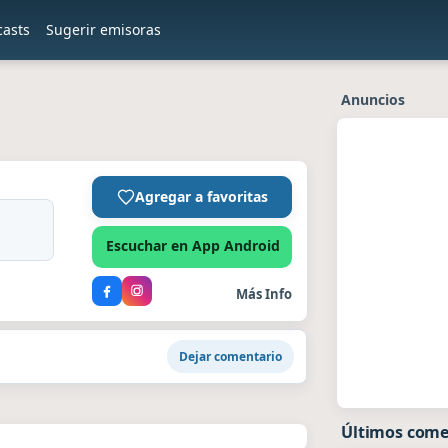
casts
Sugerir emisoras
Anuncios
Agregar a favoritas
Escuchar en App Android
Más Info
Dejar comentario
Últimos come