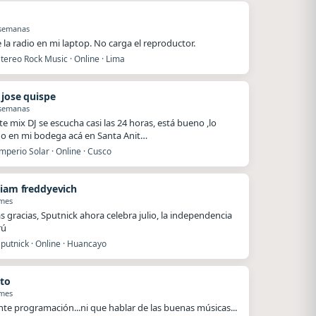
 semanas
e la radio en mi laptop. No carga el reproductor.
tereo Rock Music · Online · Lima
 jose quispe
 semanas
te mix DJ se escucha casi las 24 horas, está bueno ,lo
o en mi bodega acá en Santa Anit…
mperio Solar · Online · Cusco
tiam freddyevich
 mes
 gracias, Sputnick ahora celebra julio, la independencia
rú
putnick · Online · Huancayo
to
 mes
nte programación...ni que hablar de las buenas músicas...