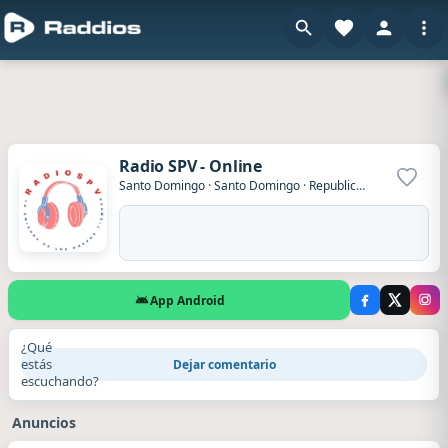
Radio SPV - Online
Agrega
Santo Domingo
·
Santo Domingo
·
Republica Dominicana
App Android
¿Qué
estás
Dejar comentario
escuchando?
Anuncios