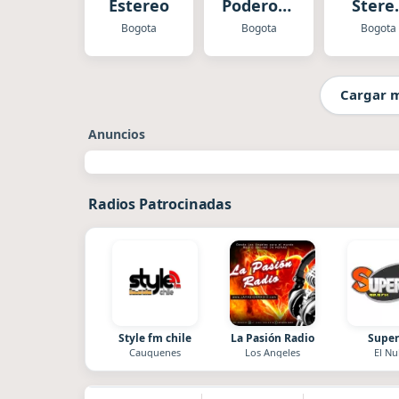
Estereo
Poderosa
Stere
Radio
Bogot
Bogota
Bogota
Bogota
Boleros
Cargar 
Anuncios
Radios Patrocinadas
Style fm chile
La Pasión Radio
Super
Cauquenes
Los Angeles
El Nu