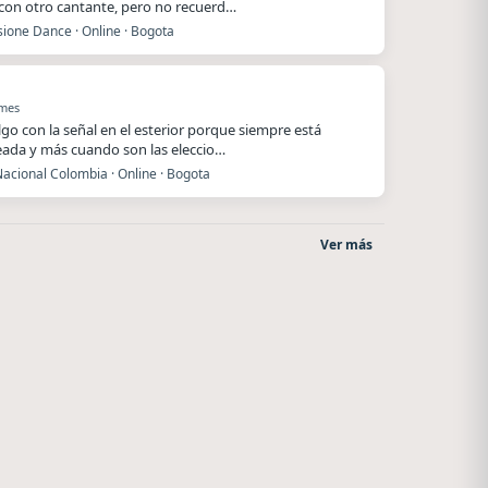
 con otro cantante, pero no recuerd…
ione Dance · Online · Bogota
 mes
lgo con la señal en el esterior porque siempre está
ada y más cuando son las eleccio…
acional Colombia · Online · Bogota
Ver más
La Ranchada
Radio La Chukara
Córdoba
Santa Juana