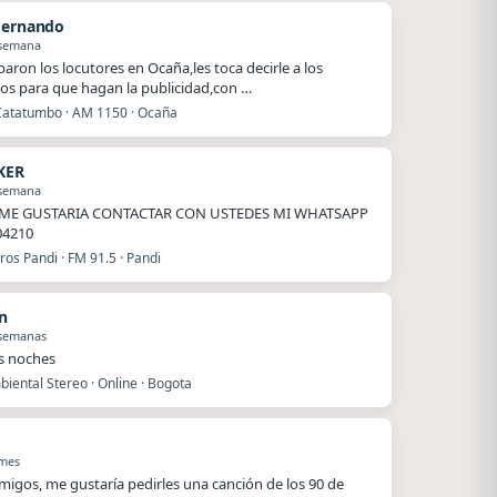
Hernando
 semana
baron los locutores en Ocaña,les toca decirle a los
os para que hagan la publicidad,con …
Catatumbo · AM 1150 · Ocaña
KER
 semana
ME GUSTARIA CONTACTAR CON USTEDES MI WHATSAPP
04210
os Pandi · FM 91.5 · Pandi
n
 semanas
s noches
iental Stereo · Online · Bogota
 mes
migos, me gustaría pedirles una canción de los 90 de