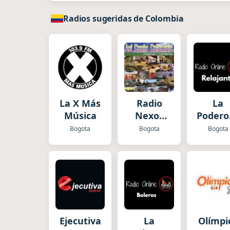
Radios sugeridas de Colombia
La X Más
Radio
La
Música
Nexos
Podero
Asi Canta
Radi
Bogota
Bogota
Bogota
Colombia
Relaja
Ejecutiva
La
Olímpi