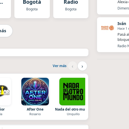
o
Bogotá
Radio
Alexia
á
Dimens
Bogota
Bogota
Iván
Hace 1
más
Pasá a
bloque
Radio N
‹
›
Ver más
ior
After One
Nada del otro mundo
Villanos Radio
la
Rosario
Unquillo
Villa Carlos Paz