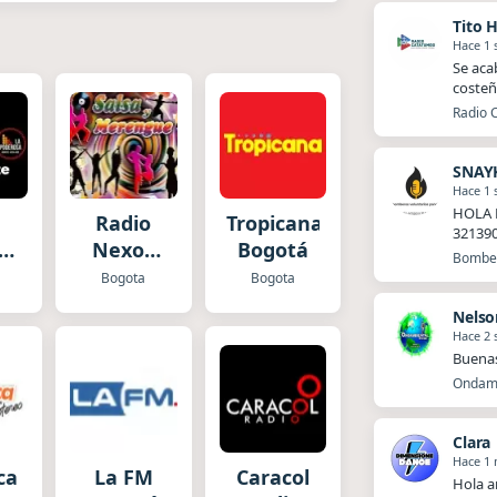
Tito 
Hace 1
Se aca
costeñ
Radio 
SNAY
Hace 1
HOLA 
Radio
Tropicana
32139
sa
Nexos
Bogotá
Bomber
o
Salsa y
Bogota
Bogota
nte
Merengue
Nelso
Hace 2
Buena
Ondamb
Clara
Hace 1
ca
La FM
Caracol
Hola a