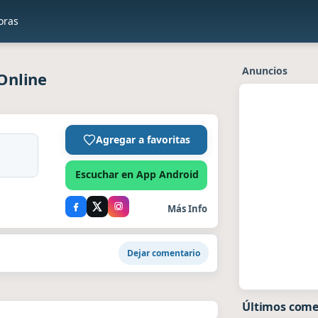
oras
Anuncios
Online
Agregar a favoritas
Escuchar en App Android
Más Info
Dejar comentario
Últimos come