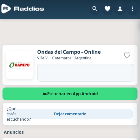
Ondas del Campo - Online
Agrega
Villa Vil
·
Catamarca
·
Argentina
Escuchar en App Android
¿Qué
estás
Dejar comentario
escuchando?
Anuncios