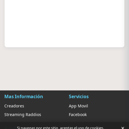
Mas Información
Servicios
Creadores
App Movil
Streaming Raddios
Facebook
×
Ayuda
Ajustes
Si navegas por este sitio, aceptas el uso de cookies.