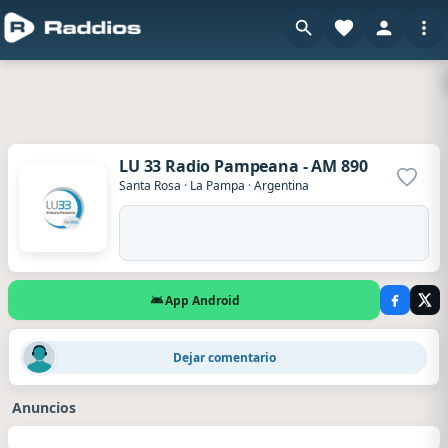
LU 33 Radio Pampeana - AM 890
Agrega
Santa Rosa
·
La Pampa
·
Argentina
App Android
Malena chamorro
·
Hace 15 horas
Dejar comentario
pasa una Milonga para la peonada de don Isidoro el durazno
Hola buenos día
Anuncios