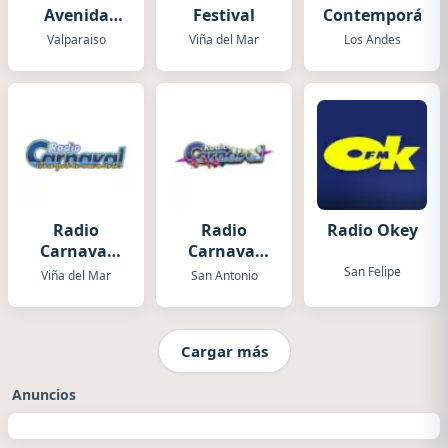
Avenida
Festival
Contemporáne
Musical
Valparaiso
Viña del Mar
Los Andes
Radio
Radio
Radio Okey
Carnaval
Carnaval
Viña del
San
San Felipe
Viña del Mar
San Antonio
Mar
Antonio
Cargar más
Anuncios