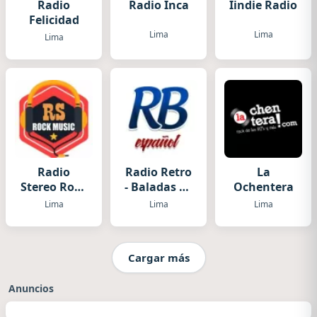
Radio
Radio Inca
Iindie Radio
Felicidad
Lima
Lima
Lima
Radio
Radio Retro
La
Stereo Rock
- Baladas en
Ochentera
Music
Español
Lima
Lima
Lima
Cargar más
Anuncios