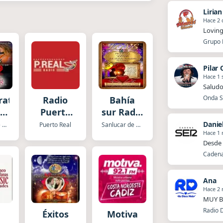
Liria
Hace 2 
Loving
Grupo P
Pilar
Hace 1
Saludo
Onda Sa
rate
Radio
Bahía
ia
Puerto
sur Radio
Real
Love
Danie
Sanlucar de Barrameda
Puerto Real
Sanlucar de Barrameda
Hace 1
o
Desde 
Cadena 
Ana
Hace 2
MUY B
Radio D
a
Éxitos
Motiva