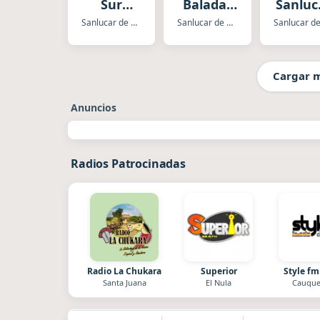
Sur
Baladas
Sanluc
Radio La
Insuperables
Classi
Sanlucar de Barrameda
Sanlucar de Barrameda
Copla
en BahÍa
Nuestra
Sur
Música
Radio
Cargar 
Anuncios
Radios Patrocinadas
Radio La Chukara
Superior
Style fm
Santa Juana
El Nula
Cauque