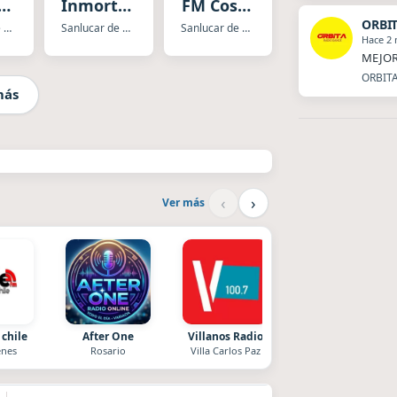
ar
Inmortales
FM Costa
c
Romanticos
Noroeste
ORBI
Sanlucar de Barrameda
Sanlucar de Barrameda
Sanlucar de Barrameda
Hace 2
MEJOR
ORBITA
más
‹
›
Ver más
 chile
After One
Villanos Radio
Nada del otro mund
nes
Rosario
Villa Carlos Paz
Unquillo