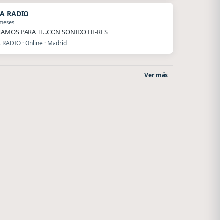
TA RADIO
 meses
AMOS PARA TI...CON SONIDO HI-RES
 RADIO · Online · Madrid
Ver más
o
La Pasión Radio
La Ranchada
Los Angeles
Córdoba