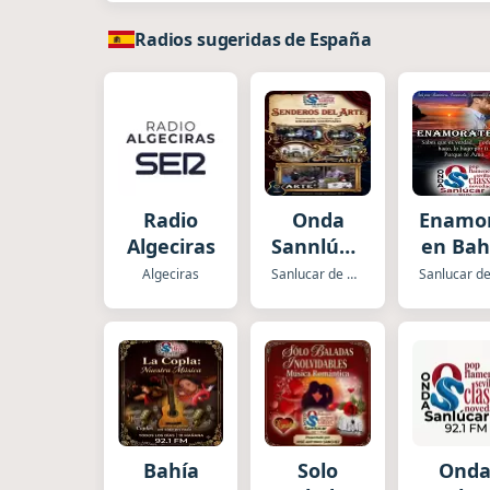
Radios sugeridas de España
Radio
Onda
Enamo
Algeciras
Sannlúcar
en Bah
Senderos
Sur
Algeciras
Sanlucar de Barrameda
del Arte
Radi
Bahía
Solo
Ond