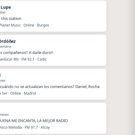
n Lupe
días
 this station
lanet Music · Online · Burgos
 Ordóñez
 semana
s compañeros!! A darle duro!!
nlúcar Rtv · FM 92.1 · Cadiz
l
 mes
cuándo no se actualizan los comentarios? Daniel, Rocha
Ser · Online · Madrid
 meses
UENA ME ENCANTA, LA MEJOR RADIO
isco Melodía · FM 97.7 · Alcoy