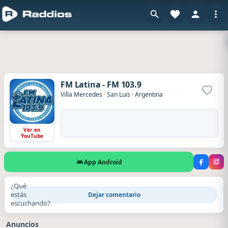
FM Latina - FM 103.9
Agrega
Villa Mercedes
·
San Luis
·
Argentina
Ver en
YouTube
App Android
¿Qué
estás
Dejar comentario
escuchando?
Anuncios