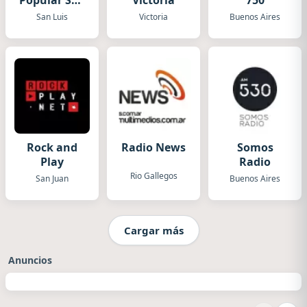
Popular San
Victoria
750
Luis
San Luis
Victoria
Buenos Aires
Rock and
Radio News
Somos
Play
Radio
Rio Gallegos
San Juan
Buenos Aires
Cargar más
Anuncios