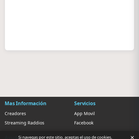
Mas Información
Servicios
Creadores
App Movil
Streaming Raddios
Facebook
×
Ayuda
Ajustes
Si navegas por este sitio, aceptas el uso de cookies.