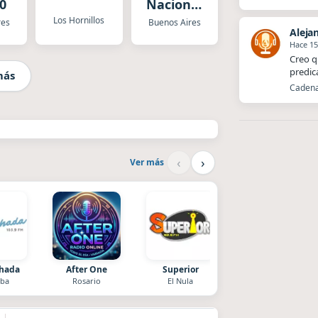
0
Nacional
Folklórica
Los Hornillos
res
Buenos Aires
Aleja
Hace 15
Creo q
predic
más
Cadena 
‹
›
Ver más
chada
After One
Superior
Radio La Chukara
ba
Rosario
El Nula
Santa Juana