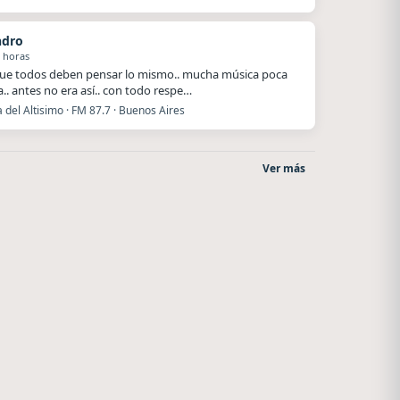
ndro
 horas
ue todos deben pensar lo mismo.. mucha música poca
a.. antes no era así.. con todo respe…
del Altisimo · FM 87.7 · Buenos Aires
Ver más
Style fm chile
La Pasión Radio
Cauquenes
Los Angeles