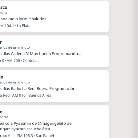
isco
hora
ena radio lptm!!! saludos
FM 104.1 · La Plata
r
enos de un minuto
 días Cadena 3! Muy buena Programación...
 3 · AM 700 · Córdoba
lo
enos de un minuto
 días Radio La Red! Buena Programación...
La Red · AM 910 · Buenos Aires
n
horas
dedico a #yassmin dé @magarigelato dé
ngarciayazara escucha ésta
ropi Hits · FM 105.3 · San Rafael