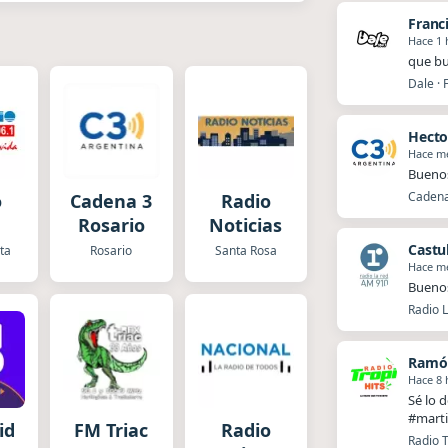
Franc
Hace 1 
que bu
Dale · 
Hecto
Hace m
Buenos
Cadena
o
Cadena 3
Radio
Rosario
Noticias
Castu
ta
Rosario
Santa Rosa
Hace m
Buenos
Radio 
Ramó
Hace 8 
Sé lo 
#marti
id
FM Triac
Radio
Radio T