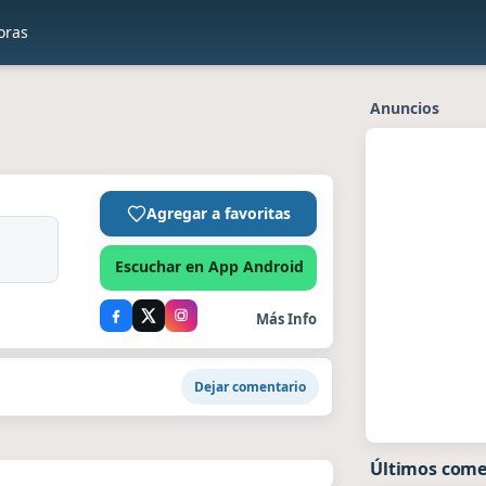
oras
Anuncios
Agregar a favoritas
Escuchar en App Android
Más Info
Dejar comentario
Últimos come