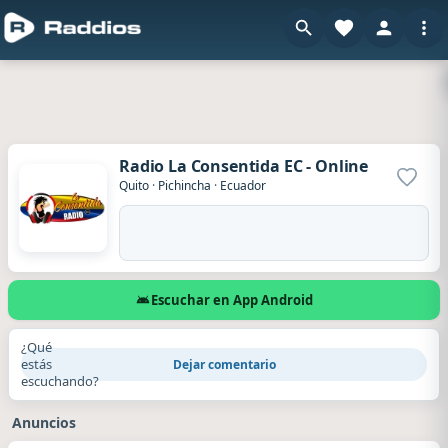
Radio La Consentida EC - Online
Agrega
Quito
·
Pichincha
·
Ecuador
Escuchar en App Android
¿Qué
estás
Dejar comentario
escuchando?
Anuncios