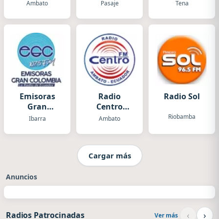
Pueblo
Ambato
Pasaje
Tena
Emisoras
Radio
Radio Sol
Gran
Centro
Colombia
Ambato FM
Riobamba
Ibarra
Ambato
Cargar más
Anuncios
‹
›
Radios Patrocinadas
Ver más