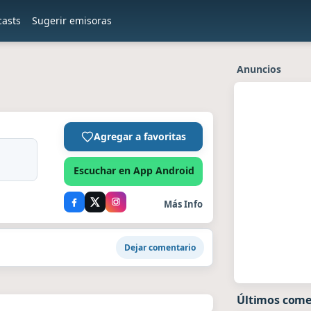
casts
Sugerir emisoras
Anuncios
Agregar a favoritas
Escuchar en App Android
Más Info
Dejar comentario
Últimos come