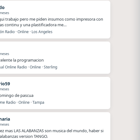
do
 meses
egui trabajo pero me piden insumos como impresora con
as continu y una plastificadora me…
ón Radio · Online · Los Angeles
 meses
xelente la programacion
al Online Radio · Online · Sterling
io59
 meses
domingo de pascua
ne Radio · Online · Tampa
maria
 meses
ez mas LAS ALABANZAS son musica del mundo, haber si
alabanzas version TANGO.