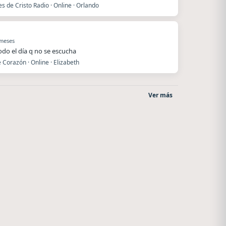
es de Cristo Radio · Online · Orlando
 meses
todo el día q no se escucha
 Corazón · Online · Elizabeth
Ver más
Nada del otro mundo
After One
Unquillo
Rosario