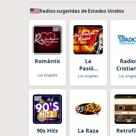
Radios sugeridas de Estados Unidos
Romántica
La
Radio
Pasión
Cristia
Radio
HD
Los Angeles
Los Angeles
Los Angel
90s Hits
La Raza
Retrofi