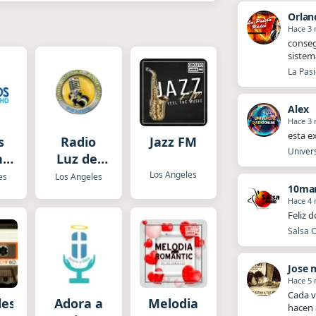
Orlan
Hace 3
​​cons
sistem
La Pasi
Alex
Hace 3
esta e
s
Radio
Jazz FM
Univers
nas
Luz del
Evangelio
Los Angeles
es
Los Angeles
10mar
Hace 4
Feliz 
Salsa O
Jose 
Hace 5
Cada v
les
Adora a
Melodia
hacen 