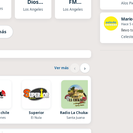
Dios
FM
Alos Pi
Radio
Romantic
es
Los Angeles
Los Angeles
Mario
Hace 5
llevo 
más
Celeste
‹
›
Ver más
 chile
Superior
Radio La Chukara
Villanos Radio
nes
El Nula
Santa Juana
Villa Carlos Paz