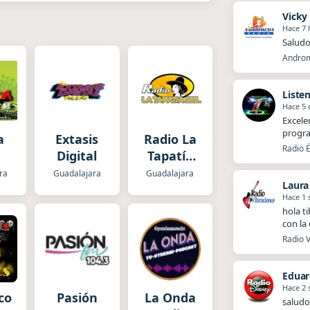
Vicky
Hace 7 
Saludo
Androm
Liste
Hace 5 
Excele
progra
a
Extasis
Radio La
Radio É
Digital
Tapatía
GDL
ra
Guadalajara
Guadalajara
Laura
Hace 1
hola t
con la
Radio V
Eduar
Hace 2
co
Pasión
La Onda
saludo