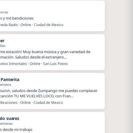
horas
s y mil bendiciones
eda Radio · Online · Ciudad de Mexico
ner
días
nte estación! Muy buena música y gran variedad de
mación. Saludos desde el extranjero…
xitos Inmortales · Online · San Luis Potosi
 Panterita
 semana
iburon, saludos desde Zumpango me puedes complacer
 canción TU ME VUELVES LOCO, con Fran…
ibraciones · Online · Ciudad de Mexico
do suarez
 semanas
s desde mi trabajo