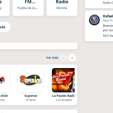
s
FM
Radio
Radio 
XHPUE
y
Puebla de Zaragoza
Morelia
Rafae
Hace 4
Buenas
más
por su
RAO Ra
‹
›
Ver más
 chile
Superior
La Pasión Radio
Nada del otro mund
nes
El Nula
Los Angeles
Unquillo