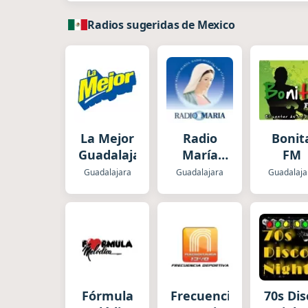
Radios sugeridas de Mexico
La Mejor
Radio
Bonit
Guadalajara
María
FM
México
Guadalajara
Guadalajara
Guadalaja
Fórmula
Frecuencia
70s Dis