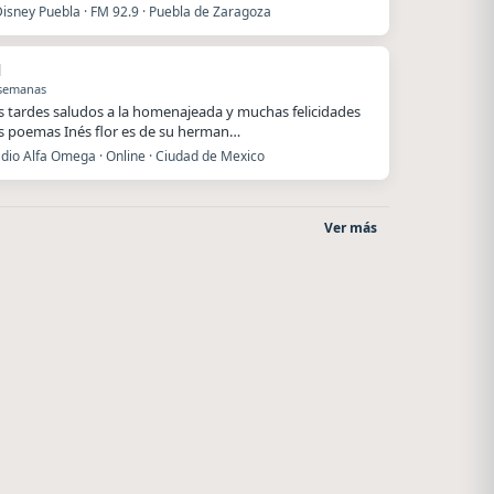
Disney Puebla · FM 92.9 · Puebla de Zaragoza
l
 semanas
 tardes saludos a la homenajeada y muchas felicidades
s poemas Inés flor es de su herman…
dio Alfa Omega · Online · Ciudad de Mexico
Ver más
o
After One
Radio La Chukara
Rosario
Santa Juana