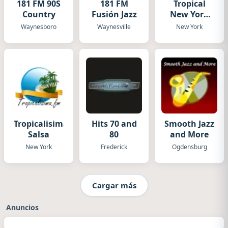
181 FM 90S
181 FM
Tropical
Country
Fusión Jazz
New York
radio
Waynesboro
Waynesville
New York
Tropicalisima
Hits 70 and
Smooth Jazz
Salsa
80
and More
New York
Frederick
Ogdensburg
Cargar más
Anuncios