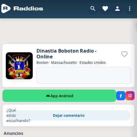
Dinastia Boboton Radio -
Online
Agrega
Boston
·
Massachusetts
·
Estados Unidos
App Android
¿Qué
estás
Dejar comentario
escuchando?
Anuncios