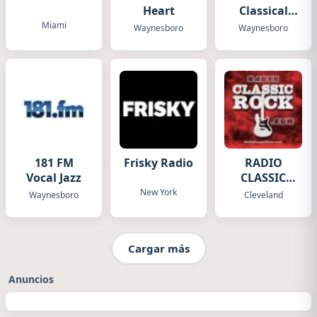
Heart
Classical
Jazz
Miami
Waynesboro
Waynesboro
181 FM
Frisky Radio
RADIO
Vocal Jazz
CLASSIC
ROCK .com
New York
Waynesboro
Cleveland
Cargar más
Anuncios