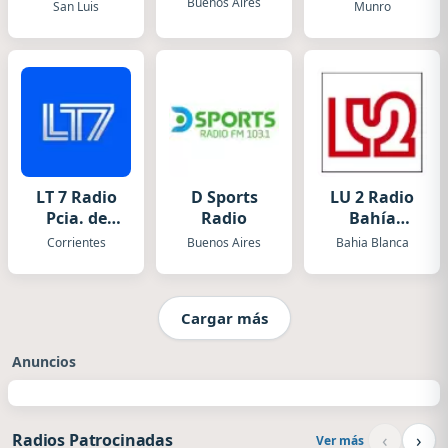
Luis
Buenos Aires
San Luis
Munro
LT 7 Radio
D Sports
LU 2 Radio
Pcia. de
Radio
Bahía
Corrientes
Blanca
Corrientes
Buenos Aires
Bahia Blanca
Cargar más
Anuncios
‹
›
Radios Patrocinadas
Ver más