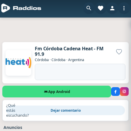
Fm Córdoba Cadena Heat - FM
91.9
Agrega
Córdoba
·
Córdoba
·
Argentina
App Android
¿Qué
estás
Dejar comentario
escuchando?
Anuncios